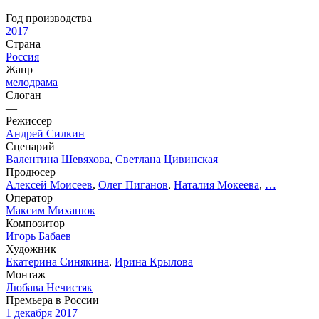
Год производства
2017
Страна
Россия
Жанр
мелодрама
Слоган
—
Режиссер
Андрей Силкин
Сценарий
Валентина Шевяхова
,
Светлана Цивинская
Продюсер
Алексей Моисеев
,
Олег Пиганов
,
Наталия Мокеева
,
…
Оператор
Максим Миханюк
Композитор
Игорь Бабаев
Художник
Екатерина Синякина
,
Ирина Крылова
Монтаж
Любава Нечистяк
Премьера в Росcии
1 декабря 2017