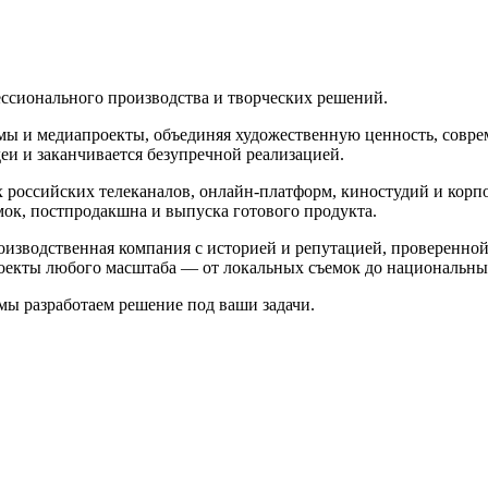
ссионального производства и творческих решений.
ьмы и медиапроекты, объединяя художественную ценность, сов
еи и заканчивается безупречной реализацией.
 российских телеканалов, онлайн-платформ, киностудий и корп
мок, постпродакшна и выпуска готового продукта.
зводственная компания с историей и репутацией, проверенной 
оекты любого масштаба — от локальных съемок до национальн
мы разработаем решение под ваши задачи.