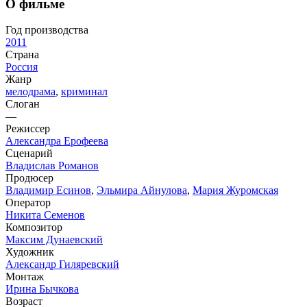
О фильме
Год производства
2011
Страна
Россия
Жанр
мелодрама
,
криминал
Слоган
—
Режиссер
Александра Ерофеева
Сценарий
Владислав Романов
Продюсер
Владимир Есинов
,
Эльмира Айнулова
,
Мария Журомская
Оператор
Никита Семенов
Композитор
Максим Дунаевский
Художник
Александр Гиляревский
Монтаж
Ирина Бычкова
Возраст